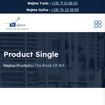
Nejma Tunis :
+216 71 33 08 05
Nejma Gafsa :
+216 76 20 38 89
Product Single
Nejma
Produits
The Book Of Art
>
>
Aller
au
contenu