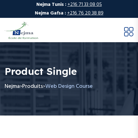
Nejma Tunis :
+216 71 33 08 05
Nejma Gafsa :
+216 76 20 38 89
Product Single
Nejma
Produits
Web Design Course
>
>
Aller
au
contenu